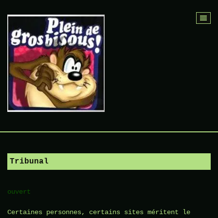
Skip
to
content
Tribunal
ouvert
Certaines personnes, certains sites méritent le